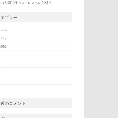
場の人間関係のストレスへの対処法
カテゴリー
トレス
ワハラ
間関係
業
身
策
場
察
最近のコメント