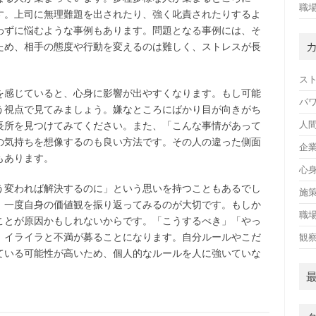
職
す。上司に無理難題を出されたり、強く叱責されたりするよ
わずに悩むような事例もあります。問題となる事例には、そ
ため、相手の態度や行動を変えるのは難しく、ストレスが長
ス
を感じていると、心身に影響が出やすくなります。もし可能
パ
う視点で見てみましょう。嫌なところにばかり目が向きがち
人
長所を見つけてみてください。また、「こんな事情があって
の気持ちを想像するのも良い方法です。その人の違った側面
企
もあります。
心
う変われば解決するのに」という思いを持つこともあるでし
施
、一度自身の価値観を振り返ってみるのが大切です。もしか
職
ことが原因かもしれないからです。「こうするべき」「やっ
、イライラと不満が募ることになります。自分ルールやこだ
観
ている可能性が高いため、個人的なルールを人に強いていな