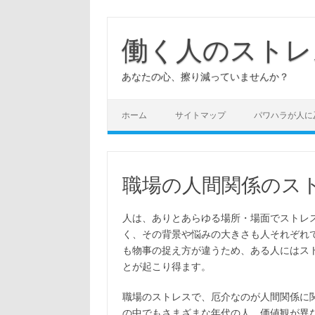
コ
ン
テ
働く人のストレ
ン
ツ
へ
あなたの心、擦り減っていませんか？
ス
キ
ッ
プ
ホーム
サイトマップ
パワハラが人に
職場の人間関係のス
人は、ありとあらゆる場所・場面でストレ
く、その背景や悩みの大きさも人それぞれ
も物事の捉え方が違うため、ある人にはス
とが起こり得ます。
職場のストレスで、厄介なのが人間関係に
の中でもさまざまな年代の人、価値観が異