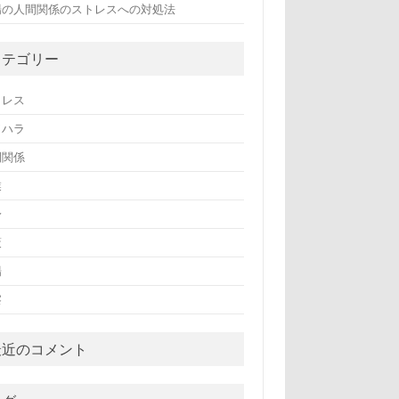
場の人間関係のストレスへの対処法
カテゴリー
トレス
ワハラ
間関係
業
身
策
場
察
最近のコメント