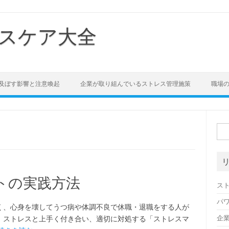
スケア大全
及ぼす影響と注意喚起
企業が取り組んでいるストレス管理施策
職場
検
索:
トの実践方法
ス
パ
く、心身を壊してうつ病や体調不良で休職・退職をする人が
企
、ストレスと上手く付き合い、適切に対処する「ストレスマ