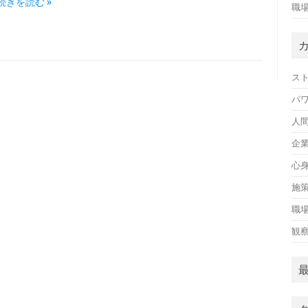
続きを読む »
職
ス
パ
人
企
心
施
職
観